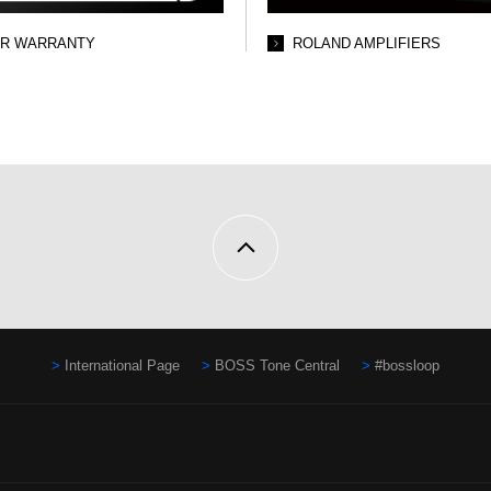
AR WARRANTY
ROLAND AMPLIFIERS
International Page
BOSS Tone Central
#bossloop