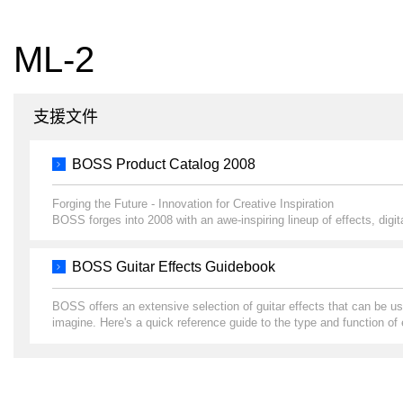
ML-2
支援文件
BOSS Product Catalog 2008
Forging the Future - Innovation for Creative Inspiration
BOSS forges into 2008 with an awe-inspiring lineup of effects, digit
BOSS Guitar Effects Guidebook
BOSS offers an extensive selection of guitar effects that can be us
imagine. Here's a quick reference guide to the type and function of 