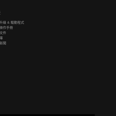
援
升級 & 驅動程式
操作手冊
文件
庫
新聞