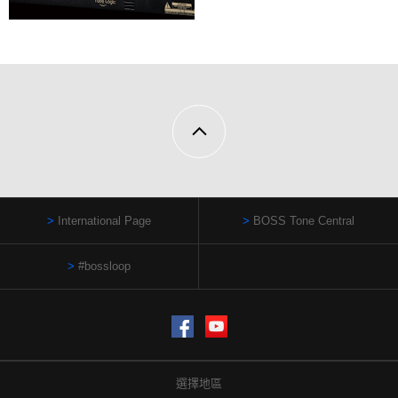
International Page
BOSS Tone Central
#bossloop
Facebook
YouTube
選擇地區