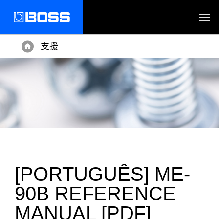
支援
Home
[PORTUGUÊS] ME-
90B REFERENCE
MANUAL [PDF]