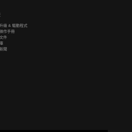
援
升級 & 驅動程式
操作手冊
文件
庫
新聞