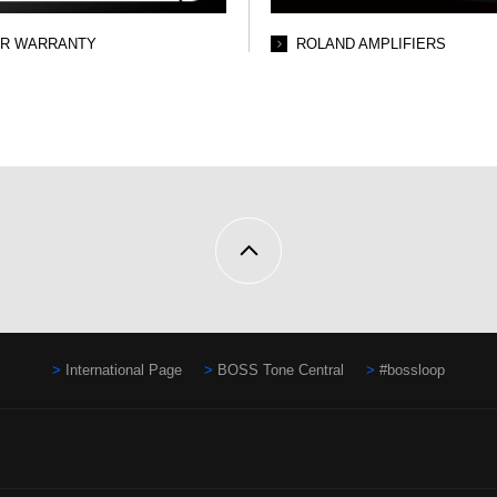
AR WARRANTY
ROLAND AMPLIFIERS
International Page
BOSS Tone Central
#bossloop