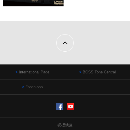
International Page
BOSS Tone Central
#bossloop
Facebook
YouTube
選擇地區