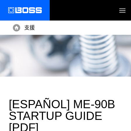
支援
Home
[ESPAÑOL] ME-90B
STARTUP GUIDE
[PDF]