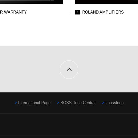
AR WARRANTY
ROLAND AMPLIFIERS
International Page
BOSS Tone Central
#bossloop