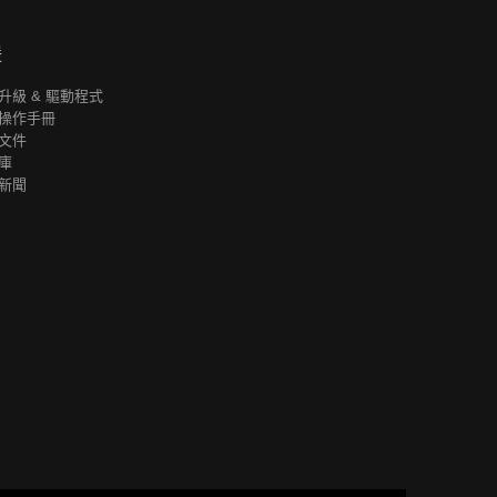
援
升級 & 驅動程式
操作手冊
文件
庫
新聞