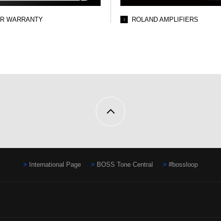
AR WARRANTY
ROLAND AMPLIFIERS
International Page
BOSS Tone Central
#bossloop