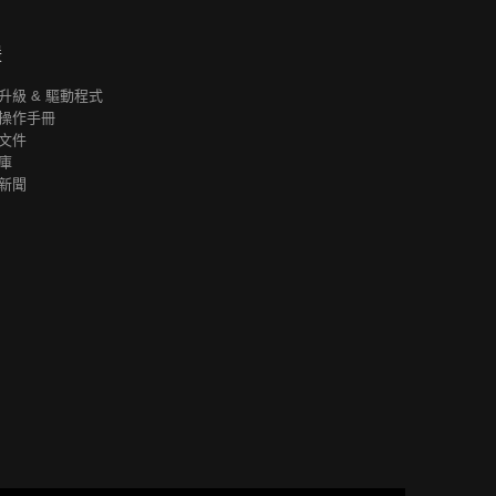
援
升級 & 驅動程式
操作手冊
文件
庫
新聞