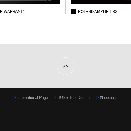
AR WARRANTY
ROLAND AMPLIFIERS
International Page
BOSS Tone Central
#bossloop