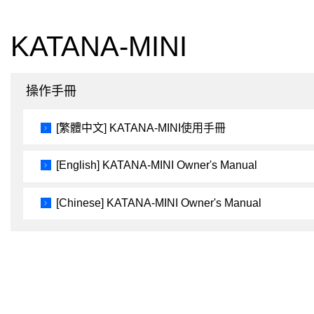
KATANA-MINI
操作手冊
[繁體中文] KATANA-MINI使用手冊
[English] KATANA-MINI Owner's Manual
[Chinese] KATANA-MINI Owner's Manual