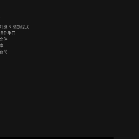
援
升級 & 驅動程式
操作手冊
文件
庫
新聞