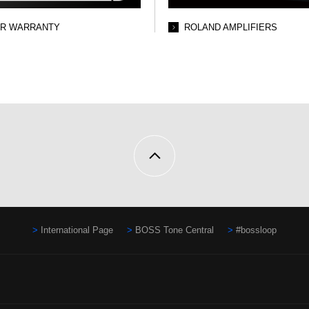
AR WARRANTY
ROLAND AMPLIFIERS
International Page
BOSS Tone Central
#bossloop