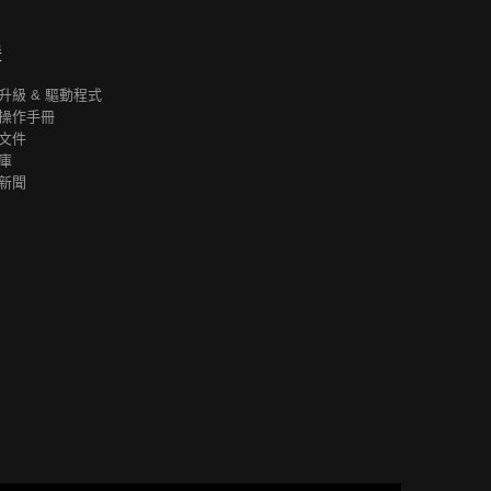
援
升級 & 驅動程式
操作手冊
文件
庫
新聞