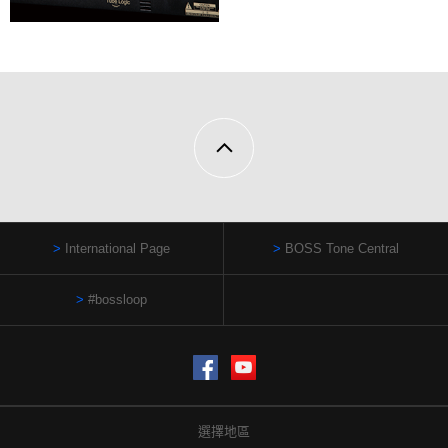
International Page
BOSS Tone Central
#bossloop
Facebook
YouTube
選擇地區