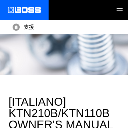
支援
Home
[ITALIANO]
KTN210B/KTN110B
OWNER'S MANUAL