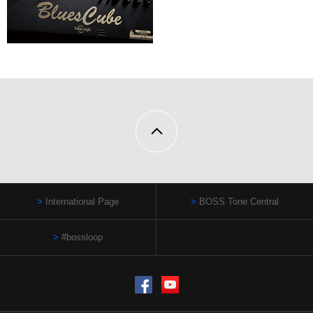
International Page
BOSS Tone Central
#bossloop
Facebook
YouTube