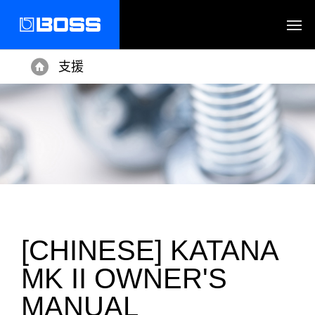
支援
Home
[CHINESE] KATANA
MK II OWNER'S
MANUAL