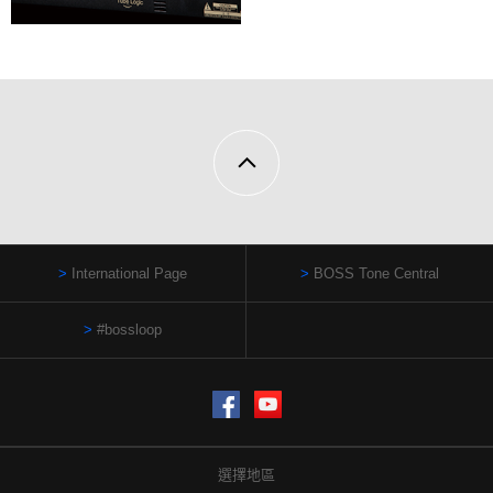
International Page
BOSS Tone Central
#bossloop
Facebook
YouTube
選擇地區