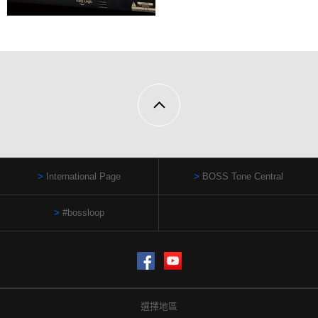
International Page
BOSS Tone Central
#bossloop
Facebook
YouTube
選擇地區