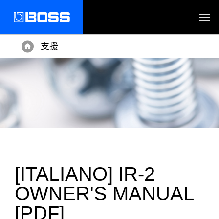
支援
Home
[ITALIANO] IR-2
OWNER'S MANUAL
[PDF]