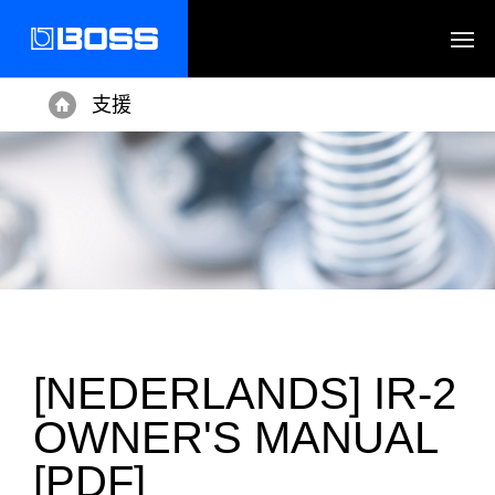
支援
Home
[NEDERLANDS] IR-2
OWNER'S MANUAL
[PDF]