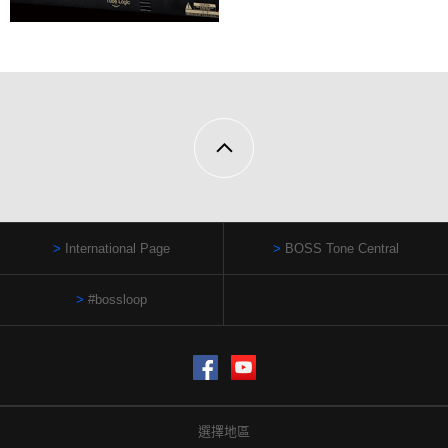
International Page
BOSS Tone Central
#bossloop
Facebook
YouTube
選擇地區