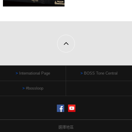
International Page
BOSS Tone Central
#bossloop
Facebook
YouTube
選擇地區