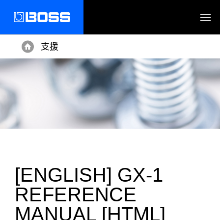
支援
Home
[ENGLISH] GX-1
REFERENCE
MANUAL [HTML]