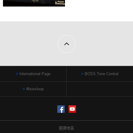
International Page
BOSS Tone Central
#bossloop
Facebook
YouTube
選擇地區