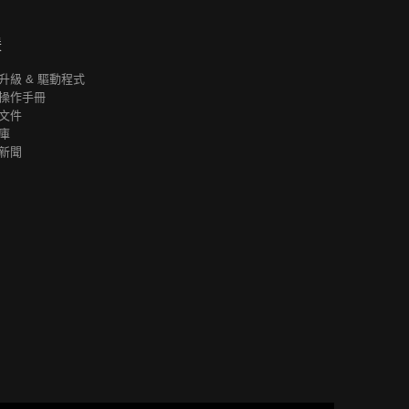
援
升級 & 驅動程式
操作手冊
文件
庫
新聞