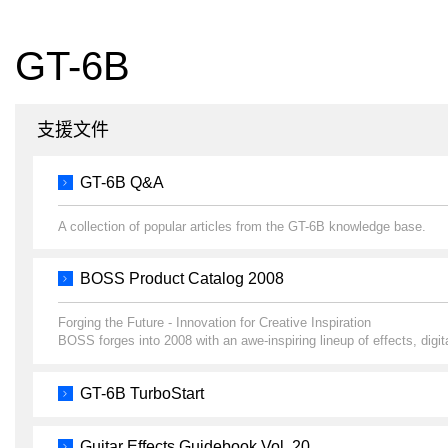
GT-6B
支援文件
GT-6B Q&A
A collection of popular articles from the GT-6B knowledge base.
BOSS Product Catalog 2008
Forging the Future - Innovation for Creative Inspiration
BOSS forges into 2008 with an awe-inspiring lineup of effects, digit
GT-6B TurboStart
Guitar Effects Guidebook Vol. 20