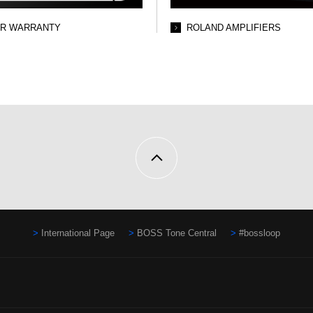
AR WARRANTY
ROLAND AMPLIFIERS
International Page
BOSS Tone Central
#bossloop