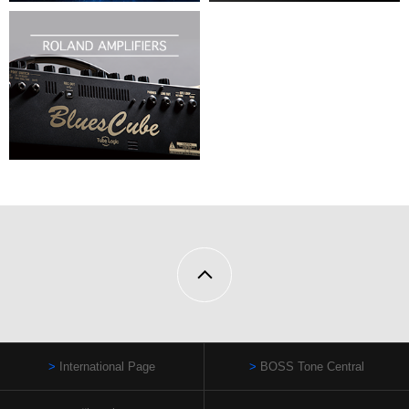
International Page
BOSS Tone Central