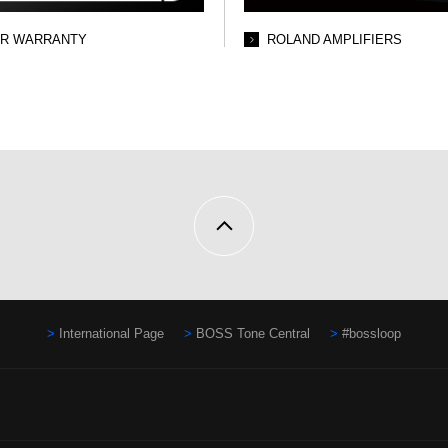
AR WARRANTY
ROLAND AMPLIFIERS
International Page
BOSS Tone Central
#bossloop