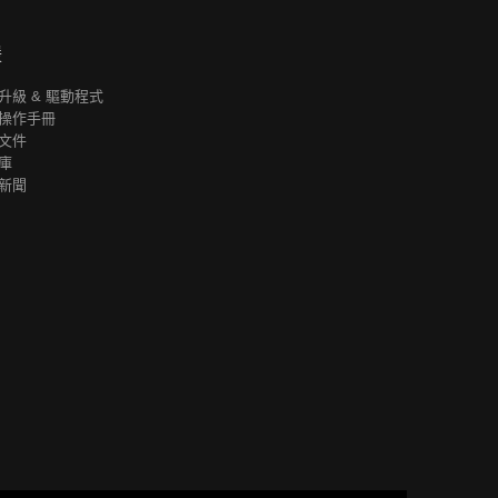
援
升級 & 驅動程式
操作手冊
文件
庫
新聞