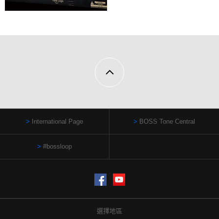
International Page
BOSS Tone Central
#bossloop
Facebook
YouTube
選擇地區