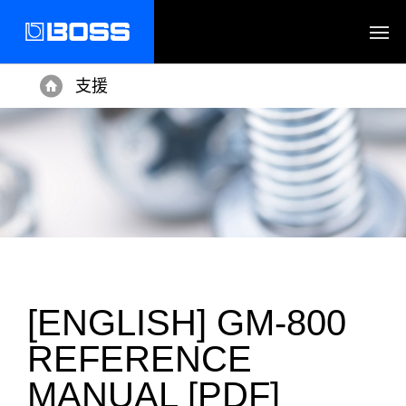
支援
Home
[ENGLISH] GM-800
REFERENCE
MANUAL [PDF]