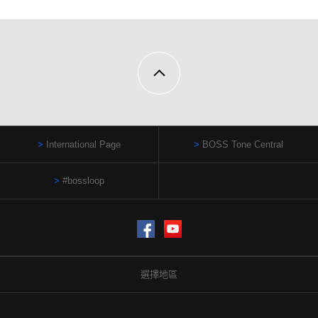
International Page
BOSS Tone Central
#bossloop
Facebook
YouTube
選擇地區