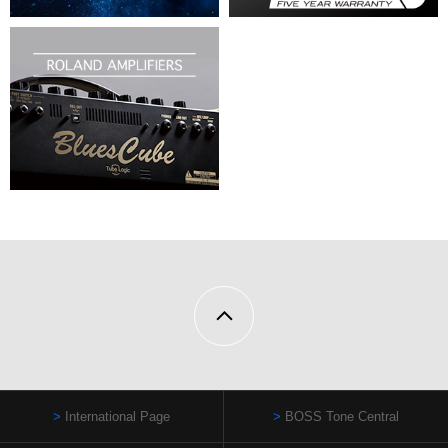
International Page
BOSS Tone Central