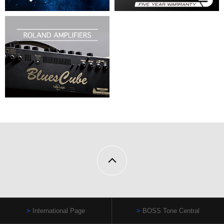
International Page
BOSS Tone Central