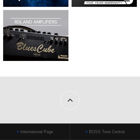
International Page
BOSS Tone Central