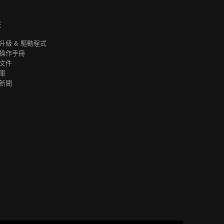
援
升級 & 驅動程式
操作手冊
文件
庫
新聞