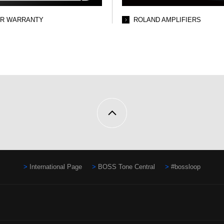
AR WARRANTY
ROLAND AMPLIFIERS
International Page
BOSS Tone Central
#bossloop