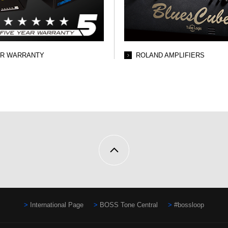
AR WARRANTY
ROLAND AMPLIFIERS
International Page
BOSS Tone Central
#bossloop