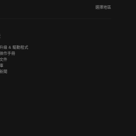
選擇地區
援
升級 & 驅動程式
操作手冊
文件
庫
新聞