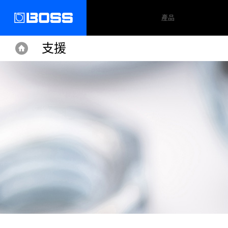
產品
支援
Home
Home
Support
Acoustic Singer Live LT
操作手冊