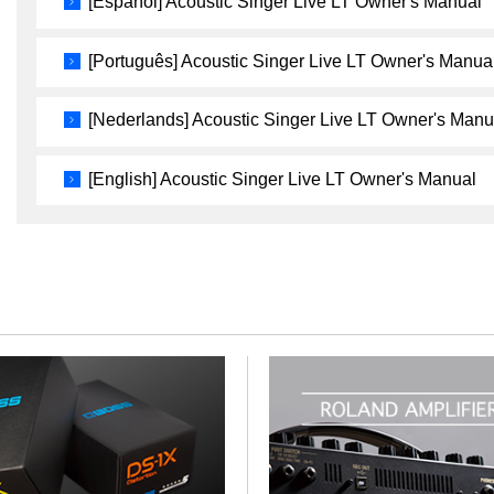
[Español] Acoustic Singer Live LT Owner's Manual
[Português] Acoustic Singer Live LT Owner's Manua
[Nederlands] Acoustic Singer Live LT Owner's Manu
[English] Acoustic Singer Live LT Owner's Manual