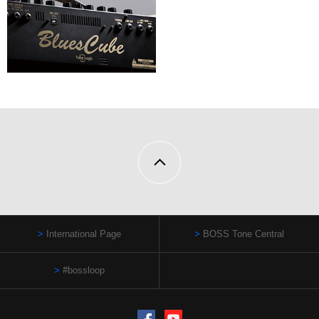
International Page
BOSS Tone Central
#bossloop
Facebook
YouTube