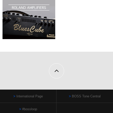
International Page
BOSS Tone Central
#bossloop