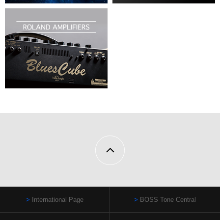
International Page
BOSS Tone Central