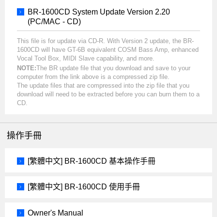
BR-1600CD System Update Version 2.20
(PC/MAC - CD)
This file is for update via CD-R. With Version 2 update, the BR-
1600CD will have GT-6B equivalent COSM Bass Amp, enhanced
Vocal Tool Box, MIDI Slave capability, and more.
NOTE:
The BR update file that you download and save to your
computer from the link above is a compressed zip file.
The update files that are compressed into the zip file that you
download will need to be extracted before you can burn them to a
CD.
操作手冊
[繁體中文] BR-1600CD 基本操作手冊
[繁體中文] BR-1600CD 使用手冊
Owner's Manual